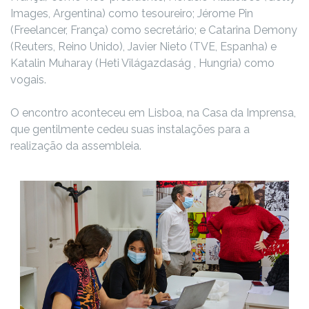
Images, Argentina) como tesoureiro; Jérome Pin
(Freelancer, França) como secretário; e Catarina Demony
(Reuters, Reino Unido), Javier Nieto (TVE, Espanha) e
Katalin Muharay (Heti Világazdaság , Hungria) como
vogais.
O encontro aconteceu em Lisboa, na Casa da Imprensa,
que gentilmente cedeu suas instalações para a
realização da assembleia.