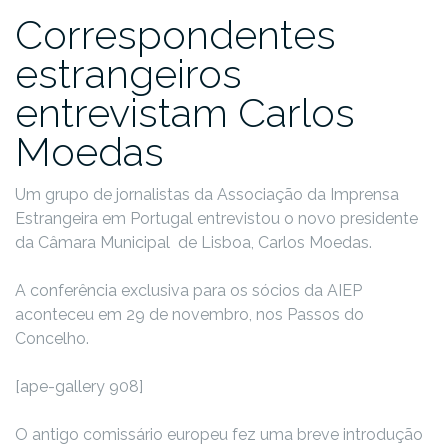
Correspondentes
estrangeiros
entrevistam Carlos
Moedas
Um grupo de jornalistas da Associação da Imprensa
Estrangeira em Portugal entrevistou o novo presidente
da Câmara Municipal de Lisboa, Carlos Moedas.
A conferência exclusiva para os sócios da AIEP
aconteceu em 29 de novembro, nos Passos do
Concelho.
[ape-gallery 908]
O antigo comissário europeu fez uma breve introdução