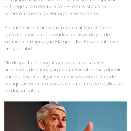
Estrangeira em Portugal (AIEP) entrevistou o ex-
primeiro-ministro de Portugal José Sócrates.
A conferência de imprensa com o antigo chefe de
governo abordou sobretudo a decisão do juiz de
instrução da Operação Marquês, Ivo Rosa, conhecida
em 9 de abril.
No despacho, o magistrado deixou cair as três
acusações de corrupção contra Sócrates, mas decidiu
que ele deve ir a julgamento por seis crimes: três de
branqueamento de capitais e outros três de falsificação
de documentos.