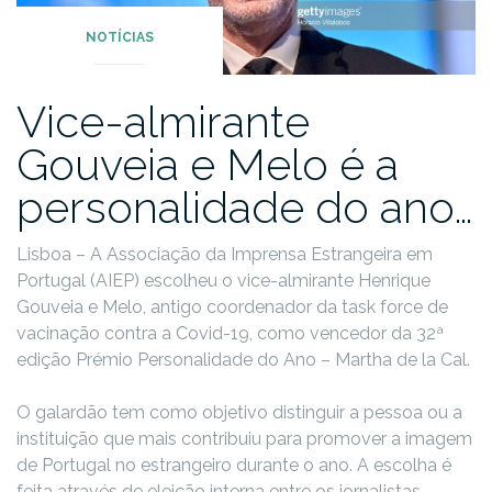
NOTÍCIAS
Vice-almirante
Gouveia e Melo é a
personalidade do ano…
Lisboa – A Associação da Imprensa Estrangeira em
Portugal (AIEP) escolheu o vice-almirante Henrique
Gouveia e Melo, antigo coordenador da task force de
vacinação contra a Covid-19, como vencedor da 32ª
edição Prémio Personalidade do Ano – Martha de la Cal.
O galardão tem como objetivo distinguir a pessoa ou a
instituição que mais contribuiu para promover a imagem
de Portugal no estrangeiro durante o ano. A escolha é
feita através de eleição interna entre os jornalistas.