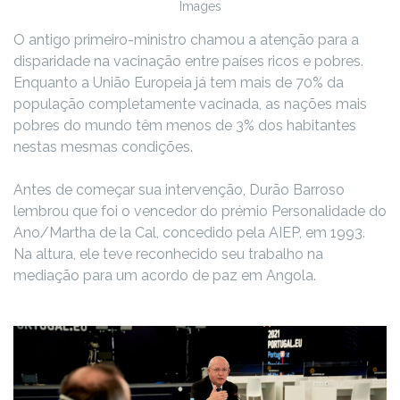
Images
O antigo primeiro-ministro chamou a atenção para a
disparidade na vacinação entre países ricos e pobres.
Enquanto a União Europeia já tem mais de 70% da
população completamente vacinada, as nações mais
pobres do mundo têm menos de 3% dos habitantes
nestas mesmas condições.
Antes de começar sua intervenção, Durão Barroso
lembrou que foi o vencedor do prémio Personalidade do
Ano/Martha de la Cal, concedido pela AIEP, em 1993.
Na altura, ele teve reconhecido seu trabalho na
mediação para um acordo de paz em Angola.