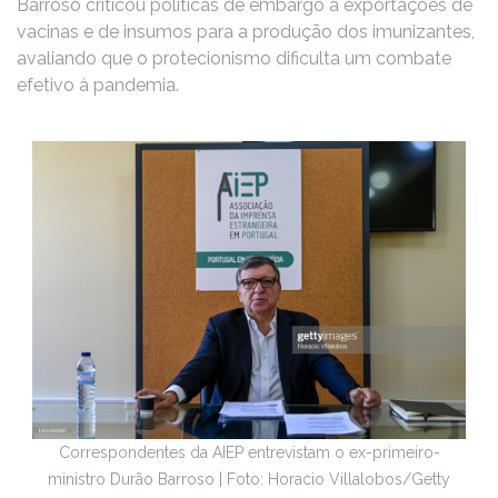
Barroso criticou políticas de embargo a exportações de
vacinas e de insumos para a produção dos imunizantes,
avaliando que o protecionismo dificulta um combate
efetivo à pandemia.
Correspondentes da AIEP entrevistam o ex-primeiro-
ministro Durão Barroso | Foto: Horacio Villalobos/Getty