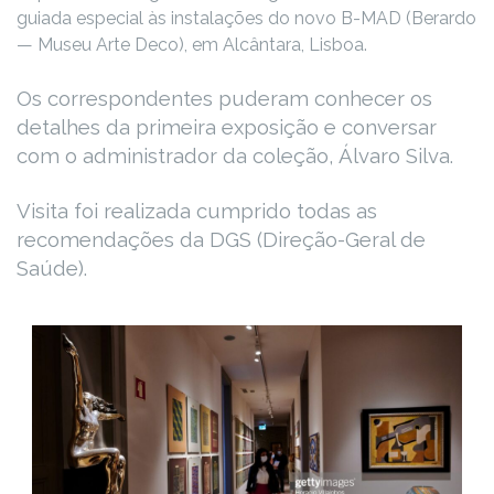
guiada especial às instalações do novo B-MAD (Berardo
— Museu Arte Deco), em Alcântara, Lisboa.
Os correspondentes puderam conhecer os
detalhes da primeira exposição e conversar
com o administrador da coleção, Álvaro Silva.
Visita foi realizada cumprido todas as
recomendações da DGS (Direção-Geral de
Saúde).