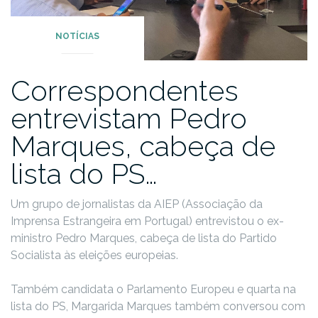
NOTÍCIAS
Correspondentes
entrevistam Pedro
Marques, cabeça de
lista do PS…
Um grupo de jornalistas da AIEP (Associação da
Imprensa Estrangeira em Portugal) entrevistou o ex-
ministro Pedro Marques, cabeça de lista do Partido
Socialista às eleições europeias.
Também candidata o Parlamento Europeu e quarta na
lista do PS, Margarida Marques também conversou com