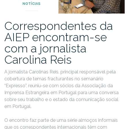
NOTÍCIAS
Correspondentes da
AIEP encontram-se
com a jornalista
Carolina Reis
A jornalista Carolinas Reis, principal responsável pela
cobertura de temas fracturantes no semanário
“Expresso”, reuniu-se com sócios da Associação da
Imprensa Estrangeira em Portugal para uma conversa
sobre seu trabalho e o estado da comunicação social
em Portugal.
O encontro faz parte de uma série almoços informais
que os correspondentes internacionais têm com