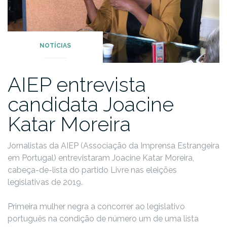
NOTÍCIAS
AIEP entrevista
candidata Joacine
Katar Moreira
Jornalistas da AIEP (Associação da Imprensa Estrangeira
em Portugal) entrevistaram Joacine Katar Moreira,
cabeça-de-lista do partido Livre nas eleições
legislativas de 2019.
Primeira mulher negra a concorrer ao legislativo
português na condição de número um de uma lista