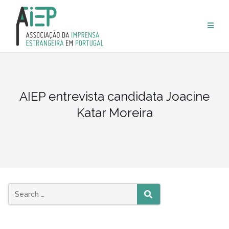
Skip
to
content
AIEP entrevista candidata Joacine
Katar Moreira
SEARCH