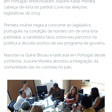
em Portugal) entrevistaram Joacine Katar Moreira,
cabeça-de-lista do partido Livre nas eleições
legislativas de 2019.
Primeira mulher negra a concorrer ao legislativo
português na condição de número um de uma lista
partidária, a candidata falou sobre seu percurso na
política e discutiu pontos de seu programa de governo.
Nascida na Guiné Bissau e radicada em Portugal desde
a infância, Joacine Moreira abordou a integração da
comunidade das ex-colónias no país.