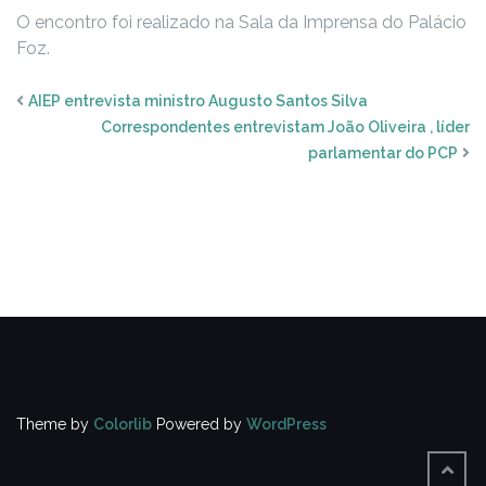
O encontro foi realizado na Sala da Imprensa do Palácio
Foz.
AIEP entrevista ministro Augusto Santos Silva
Correspondentes entrevistam João Oliveira , líder
parlamentar do PCP
Theme by
Colorlib
Powered by
WordPress