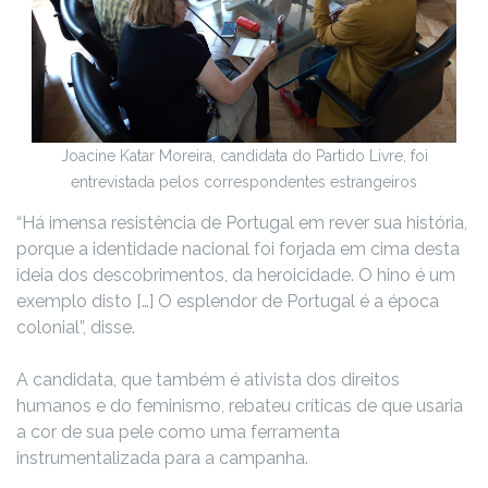
Joacine Katar Moreira, candidata do Partido Livre, foi
entrevistada pelos correspondentes estrangeiros
“Há imensa resistência de Portugal em rever sua história,
porque a identidade nacional foi forjada em cima desta
ideia dos descobrimentos, da heroicidade. O hino é um
exemplo disto […] O esplendor de Portugal é a época
colonial”, disse.
A candidata, que também é ativista dos direitos
humanos e do feminismo, rebateu críticas de que usaria
a cor de sua pele como uma ferramenta
instrumentalizada para a campanha.