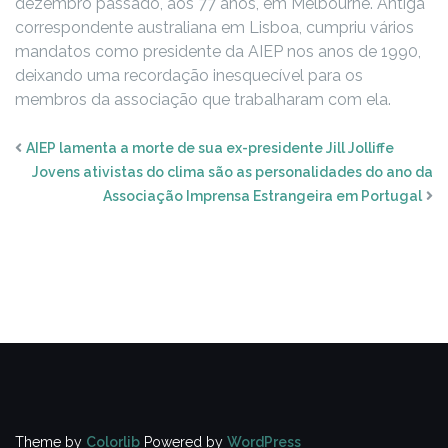
dezembro passado, aos 77 anos, em Melbourne. Antiga
correspondente australiana em Lisboa, cumpriu vários
mandatos como presidente da AIEP nos anos de 1990,
deixando uma recordação inesquecível para os
membros da associação que trabalharam com ela.
AIEP lamenta a morte de sua ex-presidente Jill Jolliffe
Jovens ativistas do clima são as personalidades do ano da
Associação Imprensa Estrangeira em Portugal
Theme by
Colorlib
Powered by
WordPress