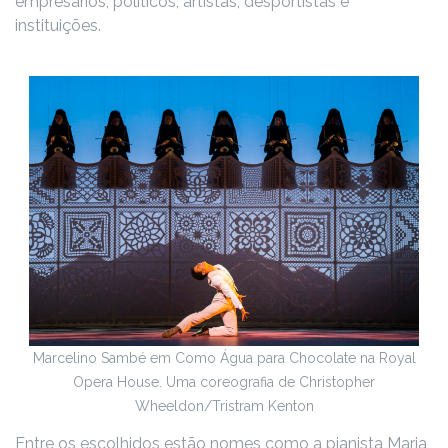
empresários, políticos, artistas, desportistas e
instituições.
Marcelino Sambé em Como Água para Chocolate na Royal
Opera House. Uma coreografia de Christopher
Wheeldon/
Tristram Kenton
Entre os escolhidos estão nomes como a pianista Maria