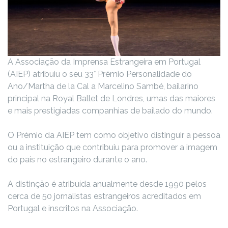
A Associação da Imprensa Estrangeira em Portugal
(AIEP) atribuiu o seu 33° Prémio Personalidade do
Ano/Martha de la Cal a Marcelino Sambé, bailarino
principal na Royal Ballet de Londres, umas das maiores
e mais prestigiadas companhias de bailado do mundo.
O Prémio da AIEP tem como objetivo distinguir a pessoa
ou a instituição que contribuiu para promover a imagem
do país no estrangeiro durante o ano.
A distinção é atribuída anualmente desde 1990 pelos
cerca de 50 jornalistas estrangeiros acreditados em
Portugal e inscritos na Associação.