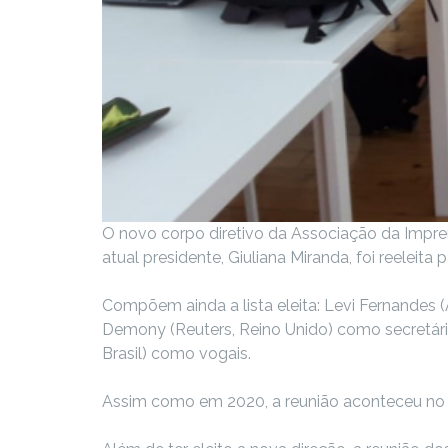
O novo corpo diretivo da Associação da Imprens
atual presidente, Giuliana Miranda, foi reeleit
Compõem ainda a lista eleita: Levi Fernandes (
Demony (Reuters, Reino Unido) como secretária; 
Brasil) como vogais.
Assim como em 2020, a reunião aconteceu no a