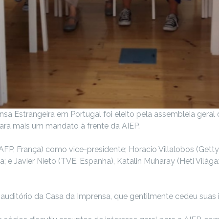
a Estrangeira em Portugal foi eleito pela assembleia geral 
a para mais um mandato à frente da AIEP.
AFP, França) como vice-presidente; Horacio Villalobos (Getty
e Javier Nieto (TVE, Espanha), Katalin Muharay (Heti Világazd
uditório da Casa da Imprensa, que gentilmente cedeu suas i