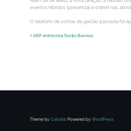
Além de ter eleito a nova direção, a reunião 
eventos híbridos (presencial e online) nas ativ
O relatório de contas da gestão passada foi 
AIEP entrevista Durão Barroso
Theme by
Colorlib
Powered by
WordPress