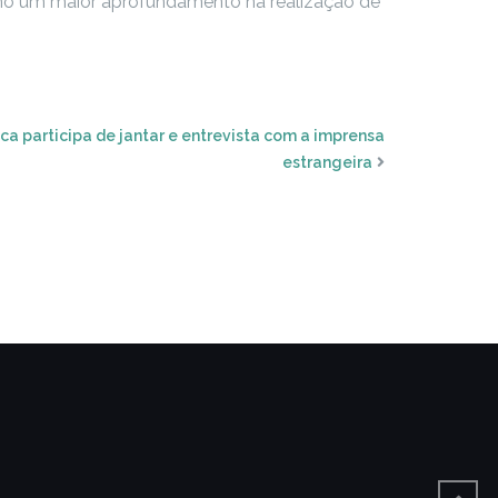
 como um maior aprofundamento na realização de
ca participa de jantar e entrevista com a imprensa
estrangeira