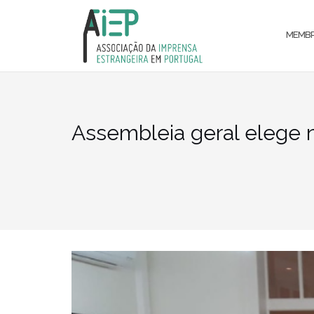
Skip
to
MEMB
content
Assembleia geral elege 