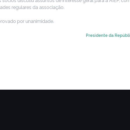
dos sócios discutiu assuntos de interesse geral para a AIEP,
idades regulares da associação.
aprovado por unanimidade.
Presidente da Repúbli