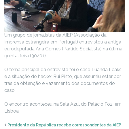
Um grupo de jornalistas da AIEP (Associação da
Imprensa Estrangeira em Portugal) entrevistou a antiga
eurodeputada Ana Gomes (Partido Socialista) na última
quinta-feira (30/01).
O tema principal da entrevista foi o caso Luanda Leaks
e a situação do hacker Rui Pinto, que assumiu estar por
trás da obtenção e vazamento dos documentos do
caso.
O encontro aconteceu na Sala Azul do Palácio Foz, em
Lisboa.
Presidente da República recebe correspondentes da AIEP