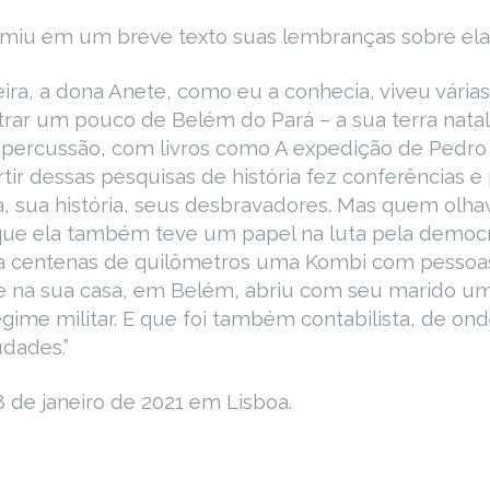
sumiu em um breve texto suas lembranças sobre ela
ira, a dona Anete, como eu a conhecia, viveu vária
ar um pouco de Belém do Pará – a sua terra natal 
epercussão, com livros como A expedição de Pedro 
ir dessas pesquisas de história fez conferências e p
a, sua história, seus desbravadores. Mas quem olhav
que ela também teve um papel na luta pela democr
igia centenas de quilômetros uma Kombi com pessoa
E que na sua casa, em Belém, abriu com seu marido 
egime militar. E que foi também contabilista, de on
udades.”
8 de janeiro de 2021 em Lisboa.