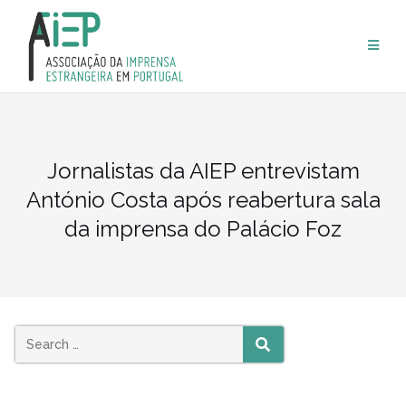
Skip
to
content
Jornalistas da AIEP entrevistam
António Costa após reabertura sala
da imprensa do Palácio Foz
SEARCH