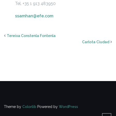
Tel. +35 1 913 483950
ssamhan@efe.com
Tereixa Constenla Fontenla
Carlota Ciudad
Theme by
Colorlib
Powered by
WordPress