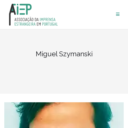
Skip
to
content
Miguel Szymanski