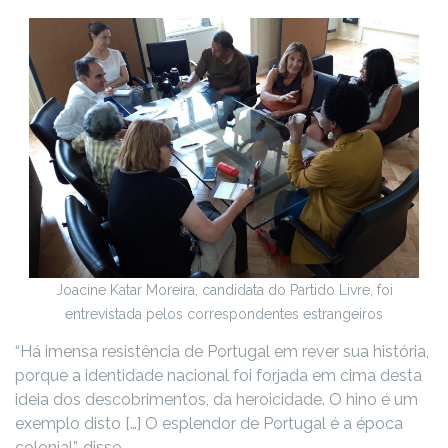
Joacine Katar Moreira, candidata do Partido Livre, foi
entrevistada pelos correspondentes estrangeiros
“Há imensa resistência de Portugal em rever sua história,
porque a identidade nacional foi forjada em cima desta
ideia dos descobrimentos, da heroicidade. O hino é um
exemplo disto […] O esplendor de Portugal é a época
colonial”, disse.