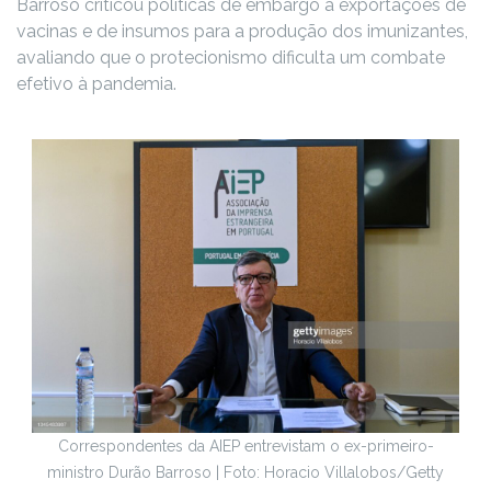
Barroso criticou políticas de embargo a exportações de
vacinas e de insumos para a produção dos imunizantes,
avaliando que o protecionismo dificulta um combate
efetivo à pandemia.
Correspondentes da AIEP entrevistam o ex-primeiro-
ministro Durão Barroso | Foto: Horacio Villalobos/Getty