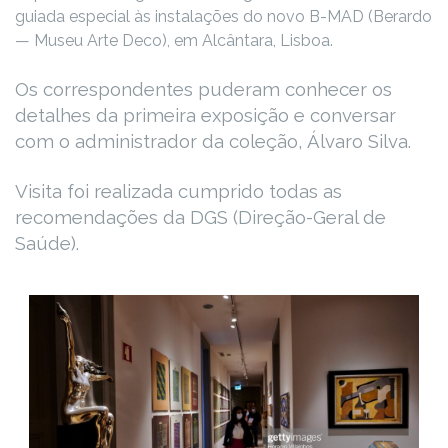
guiada especial às instalações do novo B-MAD (Berardo
— Museu Arte Deco), em Alcântara, Lisboa.
Os correspondentes puderam conhecer os
detalhes da primeira exposição e conversar
com o administrador da coleção, Álvaro Silva.
Visita foi realizada cumprido todas as
recomendações da DGS (Direção-Geral de
Saúde).