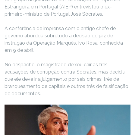
Estrangeira em Portugal (AIEP) entrevistou o ex-
primeiro-ministro de Portugal José Sócrates.
A conferência de imprensa com o antigo chefe de
governo abordou sobretudo a decisão do juiz de
instrução da Operação Marquês, Ivo Rosa, conhecida
em 9 de abril.
No despacho, o magistrado deixou cair as três
acusações de corrupção contra Sócrates, mas decidiu
que ele deve ir a julgamento por seis crimes: três de
branqueamento de capitais e outros três de falsificação
de documentos.