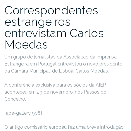
Correspondentes
estrangeiros
entrevistam Carlos
Moedas
Um grupo de jornalistas da Associação da Imprensa
Estrangeira em Portugal entrevistou o novo presidente
da Câmara Municipal de Lisboa, Carlos Moedas.
A conferência exclusiva para os sócios da AIEP
aconteceu em 29 de novembro, nos Passos do
Concelho.
[ape-gallery 908]
O antigo comissário europeu fez uma breve introdução