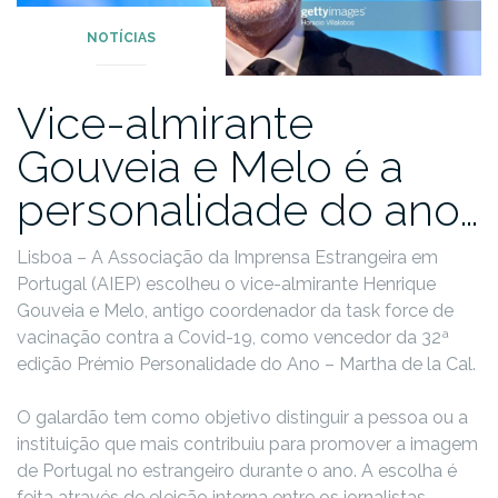
NOTÍCIAS
Vice-almirante
Gouveia e Melo é a
personalidade do ano…
Lisboa – A Associação da Imprensa Estrangeira em
Portugal (AIEP) escolheu o vice-almirante Henrique
Gouveia e Melo, antigo coordenador da task force de
vacinação contra a Covid-19, como vencedor da 32ª
edição Prémio Personalidade do Ano – Martha de la Cal.
O galardão tem como objetivo distinguir a pessoa ou a
instituição que mais contribuiu para promover a imagem
de Portugal no estrangeiro durante o ano. A escolha é
feita através de eleição interna entre os jornalistas.