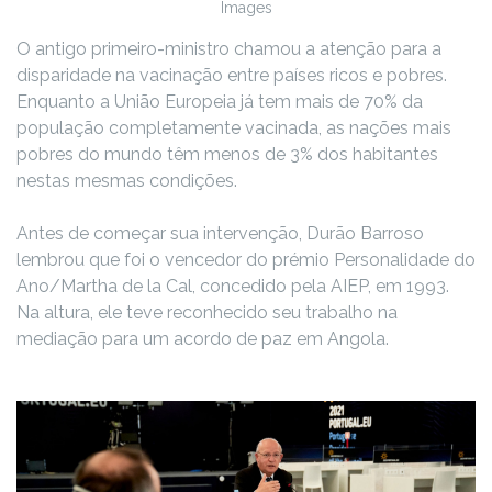
Images
O antigo primeiro-ministro chamou a atenção para a
disparidade na vacinação entre países ricos e pobres.
Enquanto a União Europeia já tem mais de 70% da
população completamente vacinada, as nações mais
pobres do mundo têm menos de 3% dos habitantes
nestas mesmas condições.
Antes de começar sua intervenção, Durão Barroso
lembrou que foi o vencedor do prémio Personalidade do
Ano/Martha de la Cal, concedido pela AIEP, em 1993.
Na altura, ele teve reconhecido seu trabalho na
mediação para um acordo de paz em Angola.