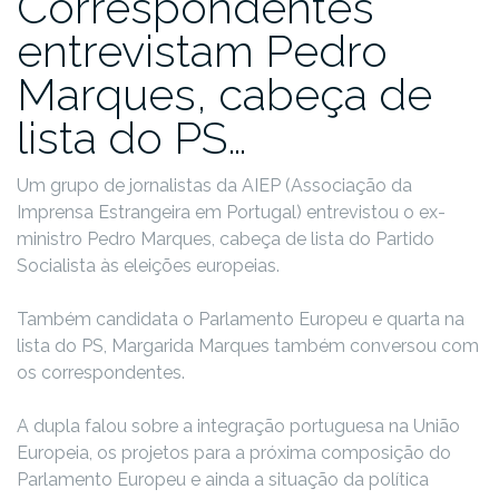
Correspondentes
entrevistam Pedro
Marques, cabeça de
lista do PS…
Um grupo de jornalistas da AIEP (Associação da
Imprensa Estrangeira em Portugal) entrevistou o ex-
ministro Pedro Marques, cabeça de lista do Partido
Socialista às eleições europeias.
Também candidata o Parlamento Europeu e quarta na
lista do PS, Margarida Marques também conversou com
os correspondentes.
A dupla falou sobre a integração portuguesa na União
Europeia, os projetos para a próxima composição do
Parlamento Europeu e ainda a situação da política