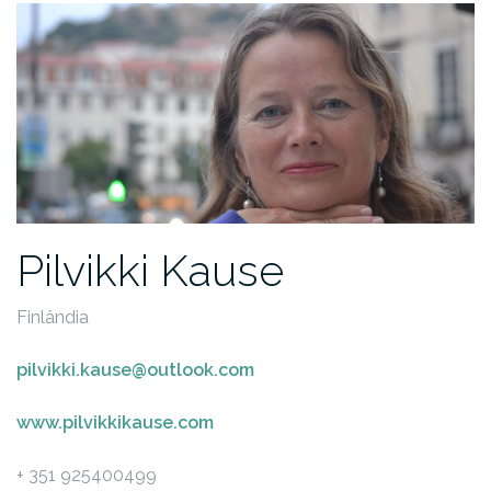
Pilvikki Kause
Finlândia
pilvikki.kause@outlook.com
www.pilvikkikause.com
+ 351 925400499