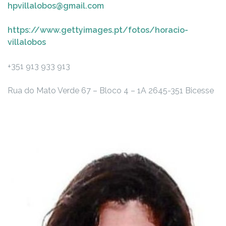
hpvillalobos@gmail.com
https://www.gettyimages.pt/fotos/horacio-
villalobos
+351 913 933 913
Rua do Mato Verde 67 – Bloco 4 – 1A
2645-351 Bicesse