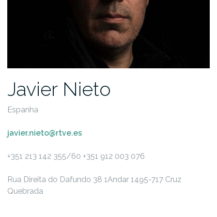
Javier Nieto
Espanha
javier.nieto@rtve.es
+351 213 142 355/60
+351 912 003 076
Rua Direita do Dafundo 38 1Andar
1495-717 Cruz
Quebrada