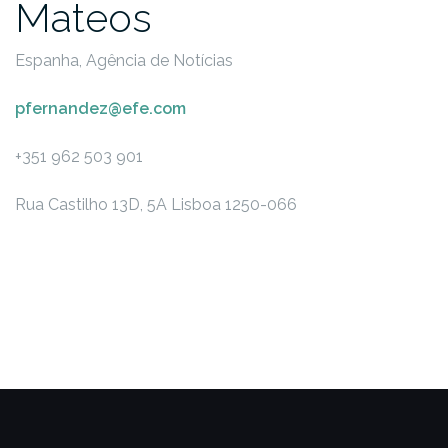
Mateos
Espanha, Agência de Notícias
pfernandez@efe.com
+351 962 503 901
Rua Castilho 13D, 5A
Lisboa 1250-066