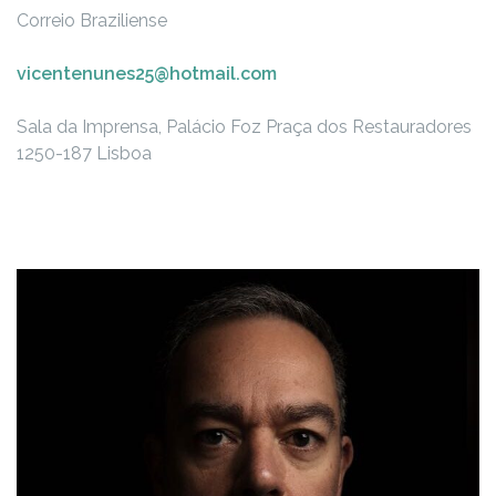
Correio Braziliense
vicentenunes25@hotmail.com
Sala da Imprensa, Palácio Foz
Praça dos Restauradores
1250-187 Lisboa